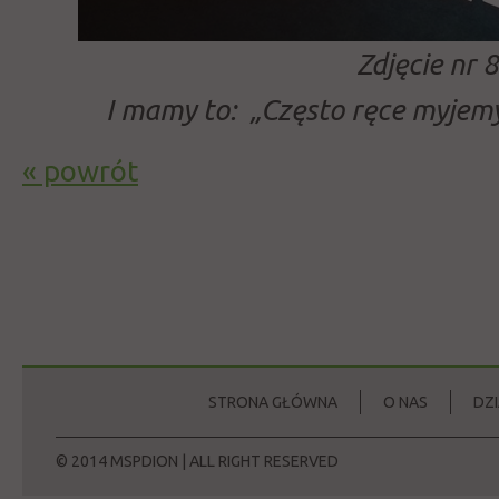
Zdjęcie nr 8
I mamy to: „Często ręce myjemy
« powrót
STRONA GŁÓWNA
O NAS
DZ
© 2014 MSPDION | ALL RIGHT RESERVED