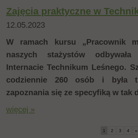
Zajęcia praktyczne w Techn
12.05.2023
W ramach kursu „Pracownik ma
naszych stażystów odbywała 
Internacie Technikum Leśnego.
S
codziennie 260 osób i była 
zapoznania się ze specyfiką w tak 
więcej »
1
2
3
4
»