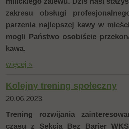
milickiego zalewu.
Dziś nasi staży
zakresu obsługi profesjonaln
parzenia najlepszej kawy w mieśc
mogli Państwo osobiście przekon
kawa.
więcej »
Kolejny trening społeczny
20.06.2023
Trening rozwijania zainteresow
czasu z Sekcja Bez Barier WKS