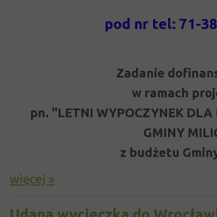
pod nr tel: 71-3
Zadanie dofina
w ramach pro
pn. "LETNI WYPOCZYNEK DLA D
GMINY MILI
z budżetu Gminy
więcej »
Udana wycieczka do Wrocław